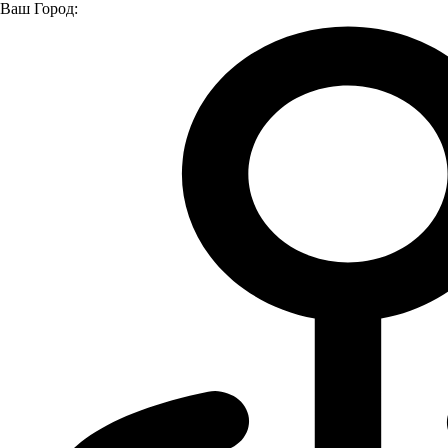
Ваш Город:
Главная страница
О компании
Новости
СОТРУДНИК КОМПАНИИ «ЛУИДОР» СТАЛ
БРОНЗОВЫМ ПРИЗЁРОМ ЧЕМПИОНАТА ПО ДРАГ
РЕЙСИНГУ
СОТРУДНИК КОМПАНИИ
«ЛУИДОР» СТАЛ БРОНЗОВЫМ
ПРИЗЁРОМ ЧЕМПИОНАТА ПО
ДРАГ РЕЙСИНГУ
19.06.2025
Пилот команды DRC (Drag Racing Community NN) из
Нижнего Новгорода Тихон Шаклеин, работающий в
компании «Луидор», блестяще выступил на чемпионате
Саратовской области по драг рейсингу. Соревнования,
посвящённые 80-летию Великой Победы, собрали 86
сильнейших гонщиков со всей России.