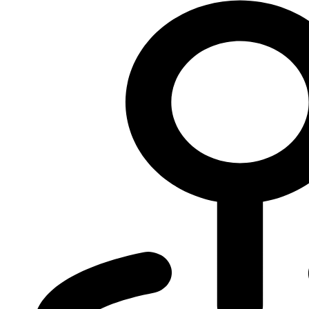
мощностью более 650 л.с., подготовленный лучшими
специалистами Нижнего Новгорода. После шести месяцев
доработок автомобиль перешёл в престижный класс ET11.
Тихон Шаклеин, имеющий лицензии РАФ и FIA, показал
выдающееся мастерство. В квалификационных заездах он
установил рекорд класса – 11.005 секунд. Команда вошла в
топ-8 сильнейших участников, где соперниками стали
владельцы премиальных спортивных автомобилей, таких как
Audi RS3, RS6, RS7, BMW M440, Toyota Supra.