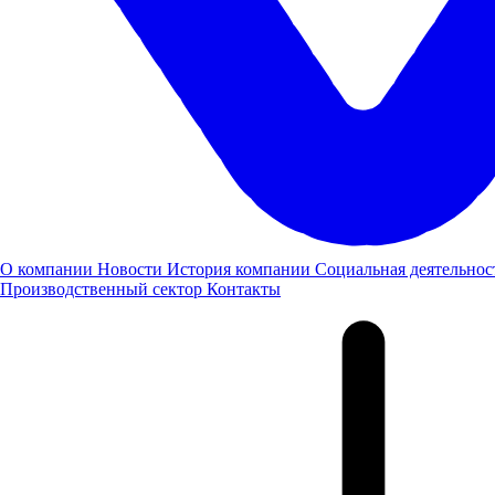
Компания «Луидор» гордится достижениями своего
сотрудника и желает ему дальнейших успехов в спортивной
карьере!
О компании
Новости
История компании
Социальная деятельнос
Производственный сектор
Контакты