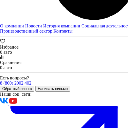
О компании
Новости
История компании
Социальная деятельнос
Производственный сектор
Контакты
Избраное
ЗАВОД "ТРУД" ПОСЕТИЛИ ЕВГЕНИЙ ЛЮЛИН И
0 авто
МАКСИМ ЧЕРКАСОВ
Завод "Труд" посетили председатель Законодательного
Сравнения
собрания Нижегородской области Евгений Люлин и министр
0 авто
промышленности, торговли и предпринимательства
Нижегородской области Максим Черкасов.
Есть вопросы?
8 (800) 2002 402
29.03.2023
Обратный звонок
Написать письмо
Новости
Наши соц. сети: