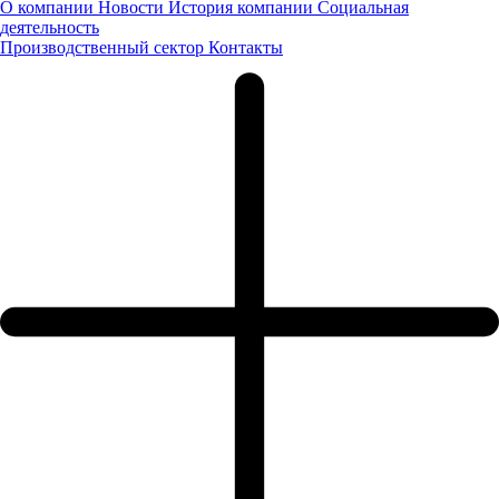
О компании
Новости
История компании
Социальная
деятельность
Производственный сектор
Контакты
Мы уже начали обрабатывать обращение, в ближайшее время
наш менеджер свяжется с Вами.
Жду звонка
Написать письмо