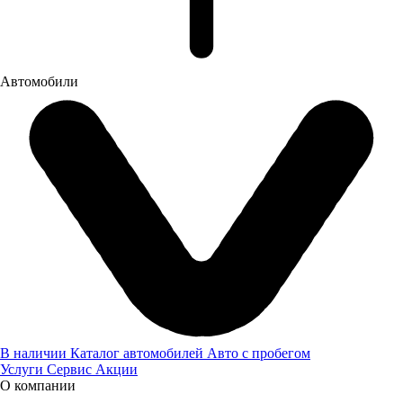
Автомобили
Оставьте нам контактные данные и наш менеджер свяжется с
вами
В наличии
Каталог автомобилей
Авто с пробегом
Я даю
согласие
на обработку своих персональных данных
Услуги
Сервис
Акции
Я даю
согласие
на направление рекламно-
О компании
информационных сообщений