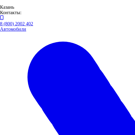
Казань
Контакты:
8 (800) 2002 402
Автомобили
Бортовой КАМАЗ 65117-48 с КМУ Horyong 216
Год выпуска:
2024
Объём двигателя:
6,7
Мощность двигателя:
292
Тип топлива:
Дизель
Привод:
Задний
КПП:
Механика
12 150 000 ₽