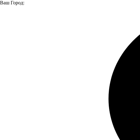
Ваш Город:
Главная страница
Модельный ряд
Автомобили в наличии
Большой выбор автомобилей и
техники в наличии
Легковые
Легкие коммерческие