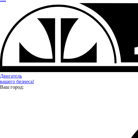
Двигатель
вашего бизнеса!
Ваш город: