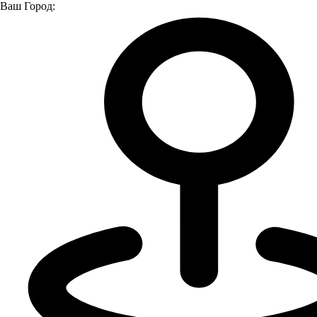
Ваш Город:
Главная страница
Модельный ряд
Модельный ряд
Lada
Lada Niva Travel
Модельный ряд
Все модели
Lada Granta
Lada Vesta
Lada Niva Legend
Lada Niva
Travel
Lada Largus
Не нашли нужный автомобиль?
Подберём для вас идеальный вариант!
Подберем автомобиль под ваши задачи и потребности,
создадим технику для вашего бизнеса, подготовим самые
выгодные условия приобретения.
Я даю
согласие
на обработку своих персональных данных
Я даю
согласие
на направление рекламно-