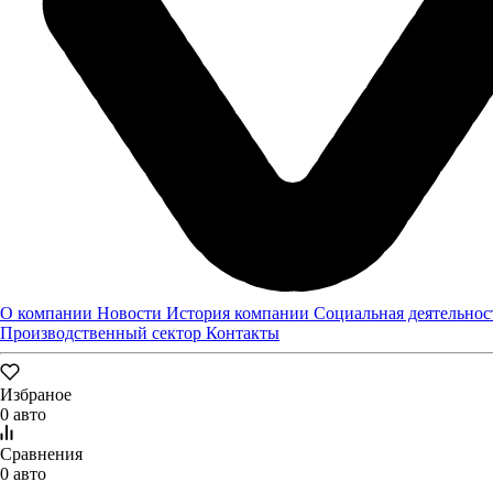
Казань, Полимэкс, 3
Построить маршрут
Пн-Вс: 08:00-20:00
8 (800) 505 61 77
Техцентр в Казани
О компании
Новости
История компании
Социальная деятельнос
Производственный сектор
Контакты
Избраное
0 авто
Сравнения
0 авто