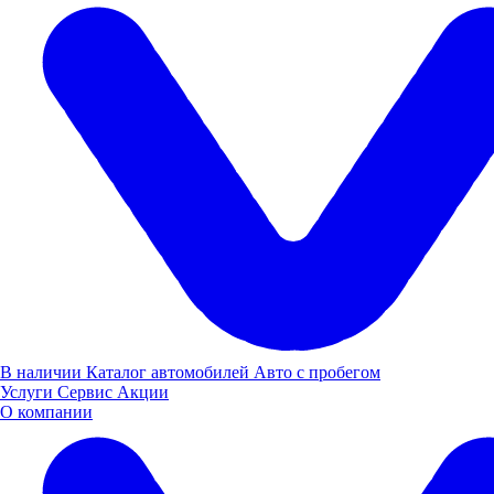
Казань, Ярослава Гашека, 7
Построить маршрут
Пн-Пт: 08:00-20:00, Выходные: 08:00-18:00
8 (800) 505 61 77
Автоцентр FOTON в Казани
В наличии
Каталог автомобилей
Авто с пробегом
Услуги
Сервис
Акции
О компании